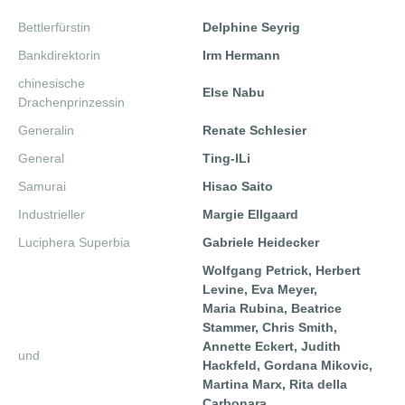
Bettlerfürstin
Delphine Seyrig
Bankdirektorin
Irm Hermann
chinesische
Else Nabu
Drachenprinzessin
Generalin
Renate Schlesier
General
Ting-lLi
Samurai
Hisao Saito
Industrieller
Margie Ellgaard
Luciphera Superbia
Gabriele Heidecker
Wolfgang Petrick, Herbert
Levine, Eva Meyer,
Maria Rubina, Beatrice
Stammer, Chris Smith,
Annette Eckert, Judith
und
Hackfeld, Gordana Mikovic,
Martina Marx, Rita della
Carbonara,