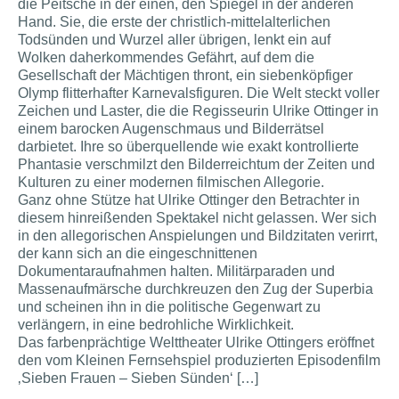
die Peitsche in der einen, den Spiegel in der anderen
Hand. Sie, die erste der christlich-mittelalterlichen
Todsünden und Wurzel aller übrigen, lenkt ein auf
Wolken daherkommendes Gefährt, auf dem die
Gesellschaft der Mächtigen thront, ein siebenköpfiger
Olymp flitterhafter Karnevalsfiguren. Die Welt steckt voller
Zeichen und Laster, die die Regisseurin Ulrike Ottinger in
einem barocken Augenschmaus und Bilderrätsel
darbietet. Ihre so überquellende wie exakt kontrollierte
Phantasie verschmilzt den Bilderreichtum der Zeiten und
Kulturen zu einer modernen filmischen Allegorie.
Ganz ohne Stütze hat Ulrike Ottinger den Betrachter in
diesem hinreißenden Spektakel nicht gelassen. Wer sich
in den allegorischen Anspielungen und Bildzitaten verirrt,
der kann sich an die eingeschnittenen
Dokumentaraufnahmen halten. Militärparaden und
Massenaufmärsche durchkreuzen den Zug der Superbia
und scheinen ihn in die politische Gegenwart zu
verlängern, in eine bedrohliche Wirklichkeit.
Das farbenprächtige Welttheater Ulrike Ottingers eröffnet
den vom Kleinen Fernsehspiel produzierten Episodenfilm
‚Sieben Frauen – Sieben Sünden‘ […]