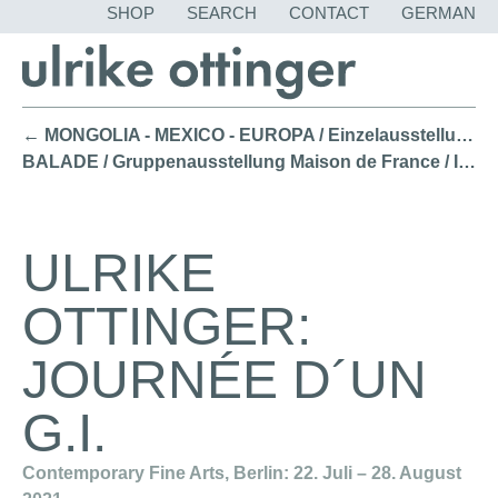
SKIP
SHOP
SEARCH
CONTACT
GERMAN
NAVIGATION
← MONGOLIA - MEXICO - EUROPA / Einzelausstellung & Hans-Thoma Preis 2021 Hans-Thoma-Kunstmuseum, Bernau (2021)
BALADE / Gruppenausstellung Maison de France / Institut Français Berlin (2021) →
ULRIKE
OTTINGER:
JOURNÉE D´UN
G.I.
Contemporary Fine Arts, Berlin: 22. Juli – 28. August