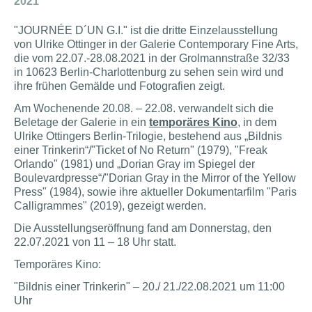
2021
"JOURNÉE D´UN G.I." ist die dritte Einzelausstellung
von Ulrike Ottinger in der Galerie Contemporary Fine Arts,
die vom 22.07.-28.08.2021 in der Grolmannstraße 32/33
in 10623 Berlin-Charlottenburg zu sehen sein wird und
ihre frühen Gemälde und Fotografien zeigt.
Am Wochenende 20.08. – 22.08. verwandelt sich die
Beletage der Galerie in ein
temporäres Kino
, in dem
Ulrike Ottingers Berlin-Trilogie, bestehend aus „Bildnis
einer Trinkerin“/"Ticket of No Return" (1979), "Freak
Orlando" (1981) und „Dorian Gray im Spiegel der
Boulevardpresse“/"Dorian Gray in the Mirror of the Yellow
Press" (1984), sowie ihre aktueller Dokumentarfilm "Paris
Calligrammes" (2019), gezeigt werden.
Die Ausstellungseröffnung fand am Donnerstag, den
22.07.2021 von 11 – 18 Uhr statt.
Temporäres Kino:
"Bildnis einer Trinkerin" – 20./ 21./22.08.2021 um 11:00
Uhr