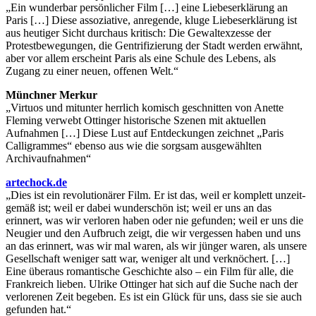
„Ein wunderbar persönlicher Film […] eine Liebeserklärung an
Paris […] Diese assoziative, anregende, kluge Liebeserklärung ist
aus heutiger Sicht durchaus kritisch: Die Gewaltexzesse der
Protestbewegungen, die Gentrifizierung der Stadt werden erwähnt,
aber vor allem erscheint Paris als eine Schule des Lebens, als
Zugang zu einer neuen, offenen Welt.“
Münchner Merkur
„Virtuos und mitunter herrlich komisch geschnitten von Anette
Fleming verwebt Ottinger historische Szenen mit aktuellen
Aufnahmen […] Diese Lust auf Entdeckungen zeichnet „Paris
Calligrammes“ ebenso aus wie die sorgsam ausgewählten
Archivaufnahmen“
artechock.de
„Dies ist ein revo­lu­ti­onärer Film. Er ist das, weil er komplett unzeit­
gemäß ist; weil er dabei wunder­schön ist; weil er uns an das
erinnert, was wir verloren haben oder nie gefunden; weil er uns die
Neugier und den Aufbruch zeigt, die wir vergessen haben und uns
an das erinnert, was wir mal waren, als wir jünger waren, als unsere
Gesell­schaft weniger satt war, weniger alt und verknöchert. […]
Eine überaus roman­ti­sche Geschichte also – ein Film für alle, die
Frank­reich lieben. Ulrike Ottinger hat sich auf die Suche nach der
verlo­renen Zeit begeben. Es ist ein Glück für uns, dass sie sie auch
gefunden hat.“