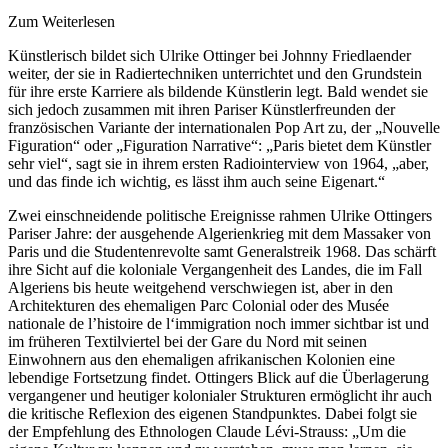
Zum Weiterlesen
Künstlerisch bildet sich Ulrike Ottinger bei Johnny Friedlaender
weiter, der sie in Radiertechniken unterrichtet und den Grundstein
für ihre erste Karriere als bildende Künstlerin legt. Bald wendet sie
sich jedoch zusammen mit ihren Pariser Künstlerfreunden der
französischen Variante der internationalen Pop Art zu, der „Nouvelle
Figuration“ oder „Figuration Narrative“: „Paris bietet dem Künstler
sehr viel“, sagt sie in ihrem ersten Radiointerview von 1964, „aber,
und das finde ich wichtig, es lässt ihm auch seine Eigenart.“
Zwei einschneidende politische Ereignisse rahmen Ulrike Ottingers
Pariser Jahre: der ausgehende Algerienkrieg mit dem Massaker von
Paris und die Studentenrevolte samt Generalstreik 1968. Das schärft
ihre Sicht auf die koloniale Vergangenheit des Landes, die im Fall
Algeriens bis heute weitgehend verschwiegen ist, aber in den
Architekturen des ehemaligen Parc Colonial oder des Musée
nationale de l’histoire de l‘immigration noch immer sichtbar ist und
im früheren Textilviertel bei der Gare du Nord mit seinen
Einwohnern aus den ehemaligen afrikanischen Kolonien eine
lebendige Fortsetzung findet. Ottingers Blick auf die Überlagerung
vergangener und heutiger kolonialer Strukturen ermöglicht ihr auch
die kritische Reflexion des eigenen Standpunktes. Dabei folgt sie
der Empfehlung des Ethnologen Claude Lévi-Strauss: „Um die