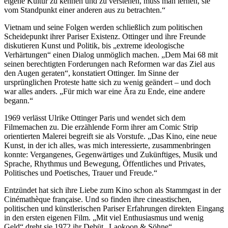
eigene Kultur zu kennen und zu verstehen, muss man lernen, sie
vom Standpunkt einer anderen aus zu betrachten.“
Vietnam und seine Folgen werden schließlich zum politischen
Scheidepunkt ihrer Pariser Existenz. Ottinger und ihre Freunde
diskutieren Kunst und Politik, bis „extreme ideologische
Verhärtungen“ einen Dialog unmöglich machen. „Dem Mai 68 mit
seinen berechtigten Forderungen nach Reformen war das Ziel aus
den Augen geraten“, konstatiert Ottinger. Im Sinne der
ursprünglichen Proteste hatte sich zu wenig geändert – und doch
war alles anders. „Für mich war eine Ära zu Ende, eine andere
begann.“
1969 verlässt Ulrike Ottinger Paris und wendet sich dem
Filmemachen zu. Die erzählende Form ihrer am Comic Strip
orientierten Malerei begreift sie als Vorstufe. „Das Kino, eine neue
Kunst, in der ich alles, was mich interessierte, zusammenbringen
konnte: Vergangenes, Gegenwärtiges und Zukünftiges, Musik und
Sprache, Rhythmus und Bewegung, Öffentliches und Privates,
Politisches und Poetisches, Trauer und Freude.“
Entzündet hat sich ihre Liebe zum Kino schon als Stammgast in der
Cinémathèque française. Und so finden ihre cineastischen,
politischen und künstlerischen Pariser Erfahrungen direkten Eingang
in den ersten eigenen Film. „Mit viel Enthusiasmus und wenig
Geld“ dreht sie 1972 ihr Debüt „Laokoon & Söhne“.