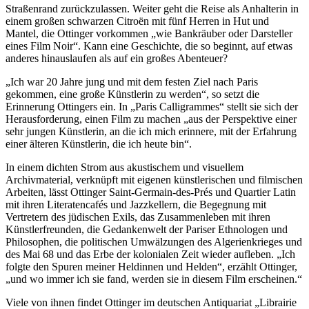
Straßenrand zurückzulassen. Weiter geht die Reise als Anhalterin in
einem großen schwarzen Citroën mit fünf Herren in Hut und
Mantel, die Ottinger vorkommen „wie Bankräuber oder Darsteller
eines Film Noir“. Kann eine Geschichte, die so beginnt, auf etwas
anderes hinauslaufen als auf ein großes Abenteuer?
„Ich war 20 Jahre jung und mit dem festen Ziel nach Paris
gekommen, eine große Künstlerin zu werden“, so setzt die
Erinnerung Ottingers ein. In „Paris Calligrammes“ stellt sie sich der
Herausforderung, einen Film zu machen „aus der Perspektive einer
sehr jungen Künstlerin, an die ich mich erinnere, mit der Erfahrung
einer älteren Künstlerin, die ich heute bin“.
In einem dichten Strom aus akustischem und visuellem
Archivmaterial, verknüpft mit eigenen künstlerischen und filmischen
Arbeiten, lässt Ottinger Saint-Germain-des-Prés und Quartier Latin
mit ihren Literatencafés und Jazzkellern, die Begegnung mit
Vertretern des jüdischen Exils, das Zusammenleben mit ihren
Künstlerfreunden, die Gedankenwelt der Pariser Ethnologen und
Philosophen, die politischen Umwälzungen des Algerienkrieges und
des Mai 68 und das Erbe der kolonialen Zeit wieder aufleben. „Ich
folgte den Spuren meiner Heldinnen und Helden“, erzählt Ottinger,
„und wo immer ich sie fand, werden sie in diesem Film erscheinen.“
Viele von ihnen findet Ottinger im deutschen Antiquariat „Librairie