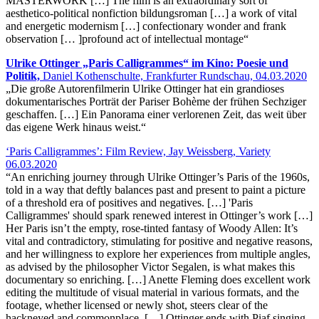
MASTERWORK […] The film is an extraordinary sort of
aesthetico-political nonfiction bildungsroman […] a work of vital
and energetic modernism […] confectionary wonder and frank
observation [… ]profound act of intellectual montage“
Ulrike Ottinger „Paris Calligrammes“ im Kino: Poesie und
Politik,
Daniel Kothenschulte, Frankfurter Rundschau, 04.03.2020
„Die große Autorenfilmerin Ulrike Ottinger hat ein grandioses
dokumentarisches Porträt der Pariser Bohème der frühen Sechziger
geschaffen. […] Ein Panorama einer verlorenen Zeit, das weit über
das eigene Werk hinaus weist.“
‘Paris Calligrammes’: Film Review, Jay Weissberg, Variety
06.03.2020
“An enriching journey through Ulrike Ottinger’s Paris of the 1960s,
told in a way that deftly balances past and present to paint a picture
of a threshold era of positives and negatives. […] 'Paris
Calligrammes' should spark renewed interest in Ottinger’s work […]
Her Paris isn’t the empty, rose-tinted fantasy of Woody Allen: It’s
vital and contradictory, stimulating for positive and negative reasons,
and her willingness to explore her experiences from multiple angles,
as advised by the philosopher Victor Segalen, is what makes this
documentary so enriching. […] Anette Fleming does excellent work
editing the multitude of visual material in various formats, and the
footage, whether licensed or newly shot, steers clear of the
hackneyed and commonplace. […] Ottinger ends with Piaf singing