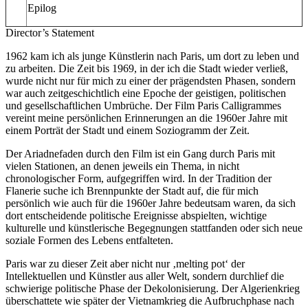
Epilog
Director’s Statement
1962 kam ich als junge Künstlerin nach Paris, um dort zu leben und
zu arbeiten. Die Zeit bis 1969, in der ich die Stadt wieder verließ,
wurde nicht nur für mich zu einer der prägendsten Phasen, sondern
war auch zeitgeschichtlich eine Epoche der geistigen, politischen
und gesellschaftlichen Umbrüche. Der Film Paris Calligrammes
vereint meine persönlichen Erinnerungen an die 1960er Jahre mit
einem Porträt der Stadt und einem Soziogramm der Zeit.
Der Ariadnefaden durch den Film ist ein Gang durch Paris mit
vielen Stationen, an denen jeweils ein Thema, in nicht
chronologischer Form, aufgegriffen wird. In der Tradition der
Flanerie suche ich Brennpunkte der Stadt auf, die für mich
persönlich wie auch für die 1960er Jahre bedeutsam waren, da sich
dort entscheidende politische Ereignisse abspielten, wichtige
kulturelle und künstlerische Begegnungen stattfanden oder sich neue
soziale Formen des Lebens entfalteten.
Paris war zu dieser Zeit aber nicht nur ‚melting pot‘ der
Intellektuellen und Künstler aus aller Welt, sondern durchlief die
schwierige politische Phase der Dekolonisierung. Der Algerienkrieg
überschattete wie später der Vietnamkrieg die Aufbruchphase nach