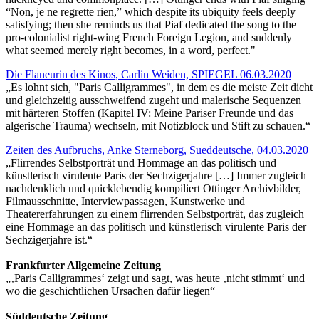
“Non, je ne regrette rien,” which despite its ubiquity feels deeply
satisfying; then she reminds us that Piaf dedicated the song to the
pro-colonialist right-wing French Foreign Legion, and suddenly
what seemed merely right becomes, in a word, perfect."
Die Flaneurin des Kinos, Carlin Weiden, SPIEGEL 06.03.2020
„Es lohnt sich, "Paris Calligrammes", in dem es die meiste Zeit dicht
und gleichzeitig ausschweifend zugeht und malerische Sequenzen
mit härteren Stoffen (Kapitel IV: Meine Pariser Freunde und das
algerische Trauma) wechseln, mit Notizblock und Stift zu schauen.“
Zeiten des Aufbruchs, Anke Sterneborg, Sueddeutsche, 04.03.2020
„Flirrendes Selbstporträt und Hommage an das politisch und
künstlerisch virulente Paris der Sechzigerjahre […] Immer zugleich
nachdenklich und quicklebendig kompiliert Ottinger Archivbilder,
Filmausschnitte, Interviewpassagen, Kunstwerke und
Theatererfahrungen zu einem flirrenden Selbstporträt, das zugleich
eine Hommage an das politisch und künstlerisch virulente Paris der
Sechzigerjahre ist.“
Frankfurter Allgemeine Zeitung
„‚Paris Calligrammes‘ zeigt und sagt, was heute ‚nicht stimmt‘ und
wo die geschichtlichen Ursachen dafür liegen“
Süddeutsche Zeitung