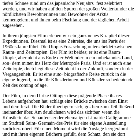
tiefen Schnee rund um das japanische Neujahrs- fest zelebriert
werden, und wir haben auf den Spuren der großen Welterkunder die
nördlichsten Bewohnerinnen und Bewohner der Arktis
kennengelernt und ihnen beim Fischfang und der täglichen Arbeit
zugesehen.
In ihrem jüngsten Film erleben wir ein ganz neues Ka- pitel dieser
Expeditionen. Diesmal ist es eine Zeitreise, die uns ins Paris der
1960er-Jahre führt. Die Utopie-For- schung unterscheidet zwischen
Raum- und Zeitutopien. Der Film ist beides; er ist eine Raum-
Utopie, aber nicht ans Ende der Welt oder in ein unbekanntes Land,
son- dern mitten ins Herz der Metropole Paris. Und er ist auch eine
Zeitutopie, doch liegt diese Zeit nicht in der Zukunft, sondern in der
Vergangenheit. Er ist eine auto- biografische Reise zurück in die
eigene Jugend, in die für Künstlerinnen und Künstler so bedeutende
Zeit des coming of age.
Der Film, in dem Ulrike Ottinger diese prägende Phase ih- res
Lebens aufgehoben hat, schlägt eine Brücke zwischen dem Einst
und dem Jetzt. Die Bilder überlagern sich, ge- hen zum Teil fließend
ineinander über. Am deutlichsten wird das sichtbar, wenn die
Künstlerin das Schaufenster der ehemaligen Librairie Calligramme
im Stadtteil Saint- Germain-des-Prés für eine eigene Ausstellung
zurücker- obert. Für einen Moment wird die Auslage leergeräumt
und mit ihren eigenen Büchern gefüllt, dem Schatz, den sie dort