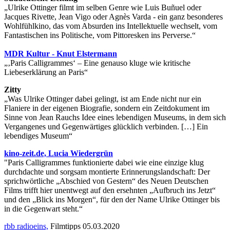
„Ulrike Ottinger filmt im selben Genre wie Luis Buñuel oder
Jacques Rivette, Jean Vigo oder Agnès Varda - ein ganz besonderes
Wohlfühlkino, das vom Absurden ins Intellektuelle wechselt, vom
Fantastischen ins Politische, vom Pittoresken ins Perverse.“
MDR Kultur - Knut Elstermann
„‚Paris Calligrammes‘ – Eine genauso kluge wie kritische
Liebeserklärung an Paris“
Zitty
„Was Ulrike Ottinger dabei gelingt, ist am Ende nicht nur ein
Flaniere in der eigenen Biografie, sondern ein Zeitdokument im
Sinne von Jean Rauchs Idee eines lebendigen Museums, in dem sich
Vergangenes und Gegenwärtiges glücklich verbinden. […] Ein
lebendiges Museum“
kino-zeit.de, Lucia Wiedergrün
"Paris Calligrammes funktionierte dabei wie eine einzige klug
durchdachte und sorgsam montierte Erinnerungslandschaft: Der
sprichwörtliche „Abschied von Gestern“ des Neuen Deutschen
Films trifft hier unentwegt auf den ersehnten „Aufbruch ins Jetzt“
und den „Blick ins Morgen“, für den der Name Ulrike Ottinger bis
in die Gegenwart steht.“
rbb radioeins,
Filmtipps 05.03.2020